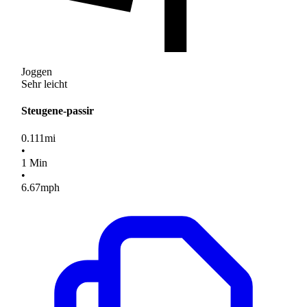
Joggen
Sehr leicht
Steugene-passir
0.111
mi
•
1
Min
•
6.67
mph