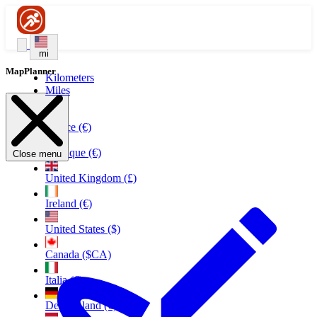
mi
MapPlanner
Kilometers
Miles
France (€)
Belgique (€)
Close menu
United Kingdom (£)
Ireland (€)
United States ($)
Canada ($CA)
Italia (€)
Deutschland (€)