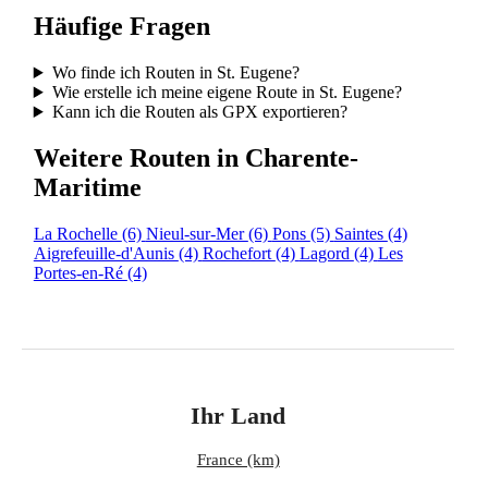
Häufige Fragen
Wo finde ich Routen in St. Eugene?
Wie erstelle ich meine eigene Route in St. Eugene?
Kann ich die Routen als GPX exportieren?
Weitere Routen in Charente-
Maritime
La Rochelle
(6)
Nieul-sur-Mer
(6)
Pons
(5)
Saintes
(4)
Aigrefeuille-d'Aunis
(4)
Rochefort
(4)
Lagord
(4)
Les
Portes-en-Ré
(4)
Ihr Land
France (km)