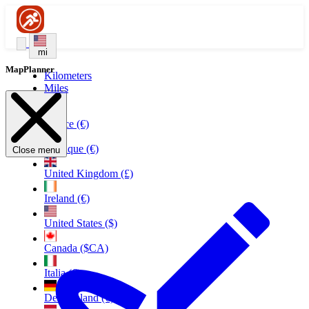
mi
MapPlanner
Kilometers
Miles
France (€)
Belgique (€)
Close menu
United Kingdom (£)
Ireland (€)
United States ($)
Canada ($CA)
Italia (€)
Deutschland (€)