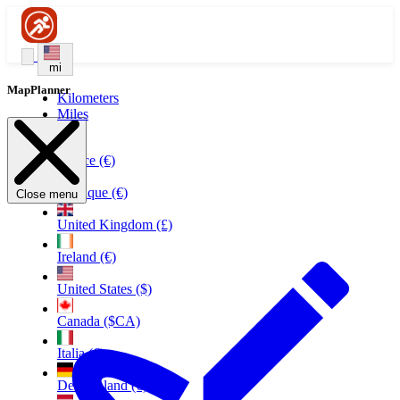
mi
MapPlanner
Kilometers
Miles
France (€)
Belgique (€)
Close menu
United Kingdom (£)
Ireland (€)
United States ($)
Canada ($CA)
Italia (€)
Deutschland (€)