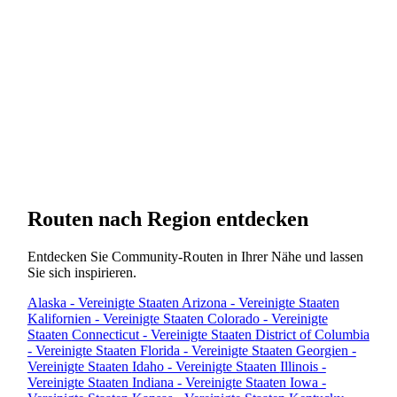
Ist der Entfernungsrechner auf der Karte
❓
kostenlos?
Ja. Entfernung, Höhenmeter und Dauer auf der
Karte zu messen ist kostenlos und unbegrenzt,
ganz ohne Konto.
Routen nach Region entdecken
Entdecken Sie Community-Routen in Ihrer Nähe und lassen
Sie sich inspirieren.
Alaska - Vereinigte Staaten
Arizona - Vereinigte Staaten
Kalifornien - Vereinigte Staaten
Colorado - Vereinigte
Staaten
Connecticut - Vereinigte Staaten
District of Columbia
- Vereinigte Staaten
Florida - Vereinigte Staaten
Georgien -
Vereinigte Staaten
Idaho - Vereinigte Staaten
Illinois -
Vereinigte Staaten
Indiana - Vereinigte Staaten
Iowa -