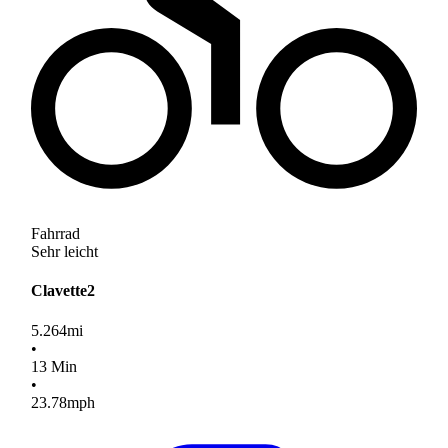
Fahrrad
Sehr leicht
Clavette2
5.264
mi
•
13
Min
•
23.78
mph