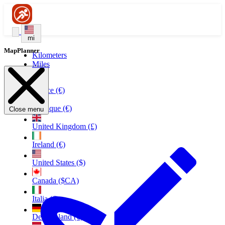
mi
MapPlanner
Kilometers
Miles
France (€)
Belgique (€)
Close menu
United Kingdom (£)
Ireland (€)
United States ($)
Canada ($CA)
Italia (€)
Deutschland (€)