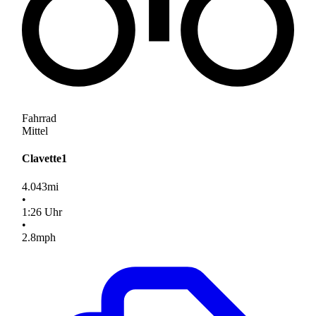
Fahrrad
Mittel
Clavette1
4.043
mi
•
1
:
26
Uhr
•
2.8
mph