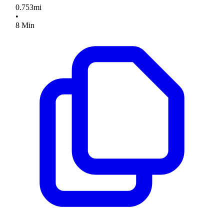
0.753
mi
•
8
Min