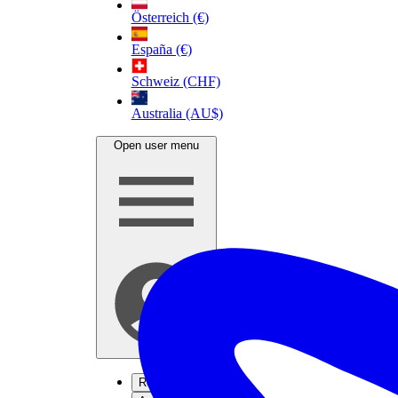
Österreich (€)
España (€)
Schweiz (CHF)
Australia (AU$)
Open user menu
Registrieren