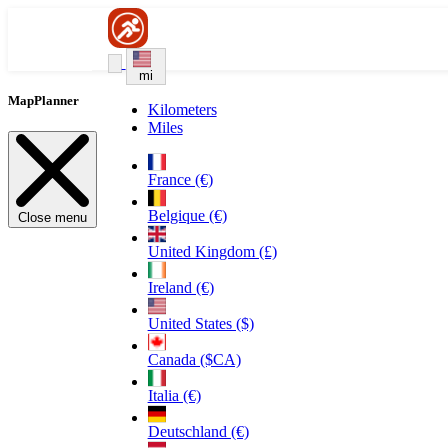
mi
MapPlanner
Kilometers
Miles
France (€)
Belgique (€)
Close menu
United Kingdom (£)
Ireland (€)
United States ($)
Canada ($CA)
Italia (€)
Deutschland (€)