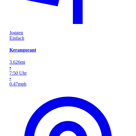
Joggen
Einfach
Kerangorant
3.626
mi
•
7
:
50
Uhr
•
0.47
mph