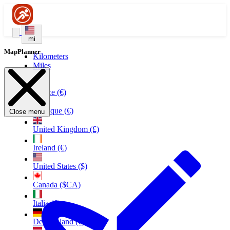
mi
MapPlanner
Kilometers
Miles
France (€)
Belgique (€)
Close menu
United Kingdom (£)
Ireland (€)
United States ($)
Canada ($CA)
Italia (€)
Deutschland (€)