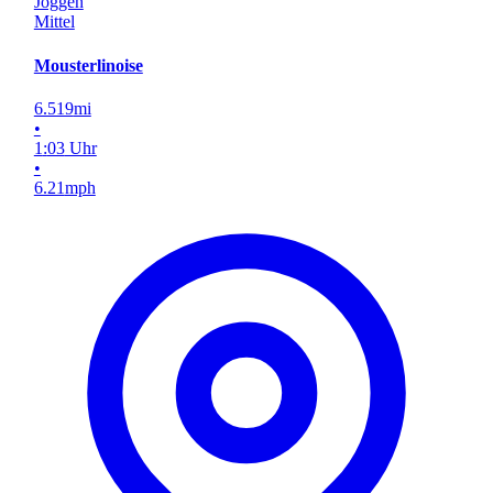
Joggen
Mittel
Mousterlinoise
6.519
mi
•
1
:
03
Uhr
•
6.21
mph