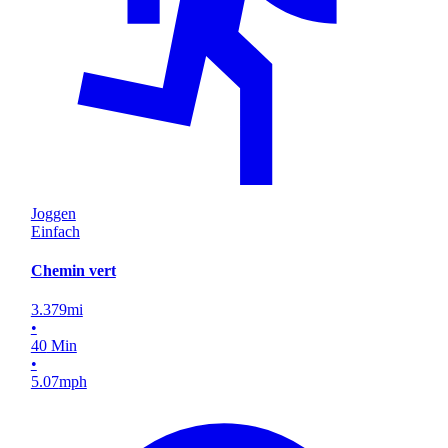
Joggen
Einfach
Chemin vert
3.379
mi
•
40
Min
•
5.07
mph