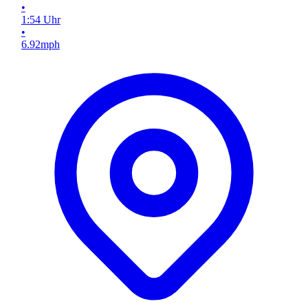
•
1
:
54
Uhr
•
6.92
mph