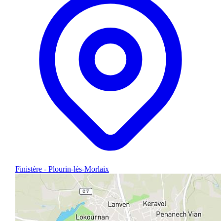
Finistère - Plourin-lès-Morlaix