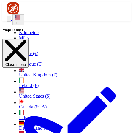
mi
MapPlanner
Kilometers
Miles
France (€)
Belgique (€)
Close menu
United Kingdom (£)
Ireland (€)
United States ($)
Canada ($CA)
Italia (€)
Deutschland (€)