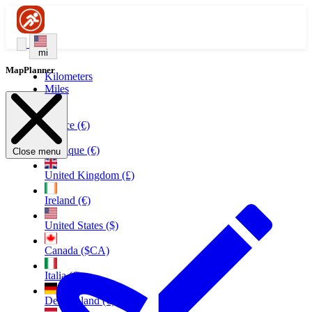
mi
MapPlanner
Kilometers
Miles
France (€)
Belgique (€)
Close menu
United Kingdom (£)
Ireland (€)
United States ($)
Canada ($CA)
Italia (€)
Deutschland (€)