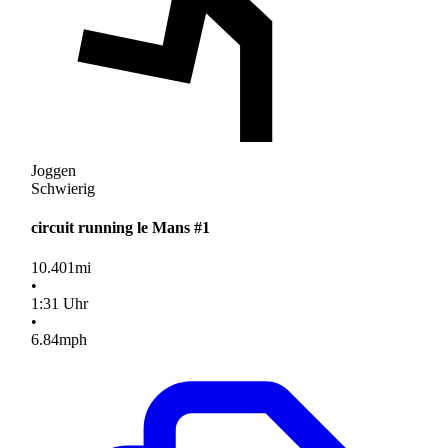
Joggen
Schwierig
circuit running le Mans #1
10.401
mi
•
1
:
31
Uhr
•
6.84
mph