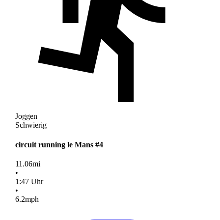
Joggen
Schwierig
circuit running le Mans #4
11.06
mi
•
1
:
47
Uhr
•
6.2
mph