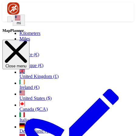
mi
MapPlanner
Kilometers
Miles
France (€)
Belgique (€)
Close menu
United Kingdom (£)
Ireland (€)
United States ($)
Canada ($CA)
Italia (€)
Deutschland (€)