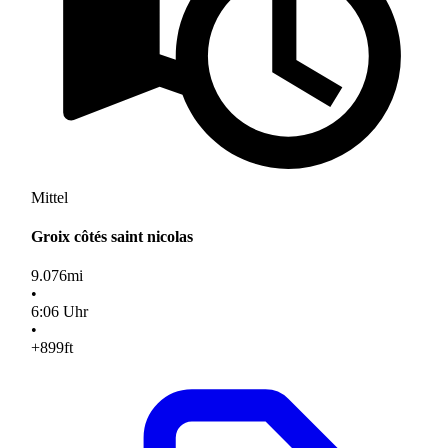
Mittel
Groix côtés saint nicolas
9.076
mi
•
6
:
06
Uhr
•
+899
ft