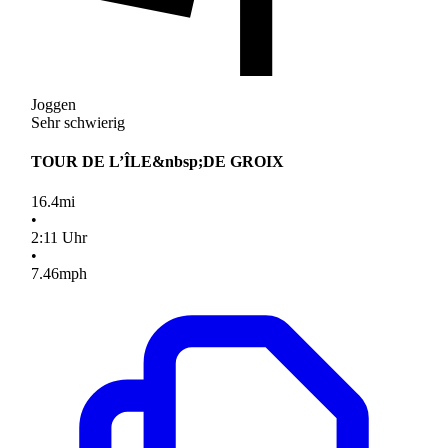
Joggen
Sehr schwierig
TOUR DE L’ÎLE&nbsp;DE GROIX
16.4
mi
•
2
:
11
Uhr
•
7.46
mph