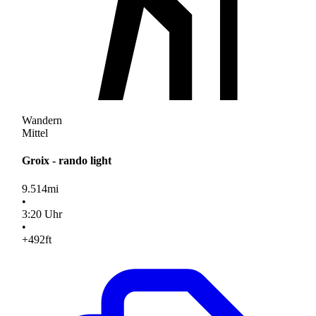
Wandern
Mittel
Groix - rando light
9.514
mi
•
3
:
20
Uhr
•
+492
ft