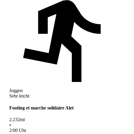
Joggen
Sehr leicht
Footing et marche solidaire Alet
2.232
mi
•
2
:
00
Uhr