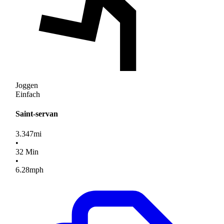
Joggen
Einfach
Saint-servan
3.347
mi
•
32
Min
•
6.28
mph