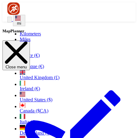
mi
MapPlanner
Kilometers
Miles
France (€)
Belgique (€)
Close menu
United Kingdom (£)
Ireland (€)
United States ($)
Canada ($CA)
Italia (€)
Deutschland (€)