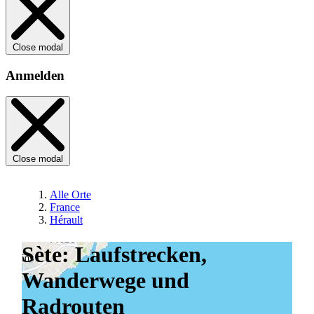
Close modal
Anmelden
Close modal
Alle Orte
France
Hérault
Sète: Laufstrecken,
Wanderwege und
Radrouten