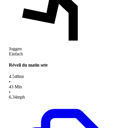
Joggen
Einfach
Réveil du matin sete
4.548
mi
•
43
Min
•
6.34
mph