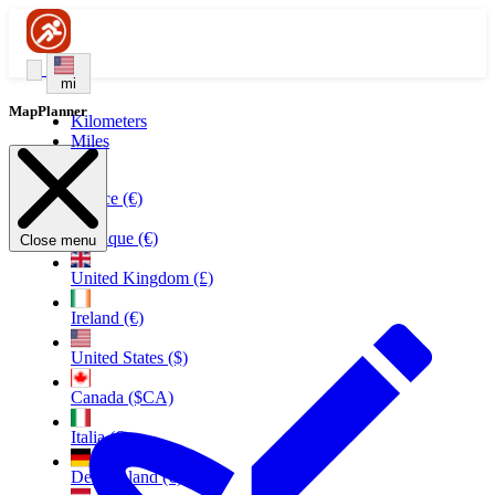
mi
MapPlanner
Kilometers
Miles
France (€)
Belgique (€)
Close menu
United Kingdom (£)
Ireland (€)
United States ($)
Canada ($CA)
Italia (€)
Deutschland (€)