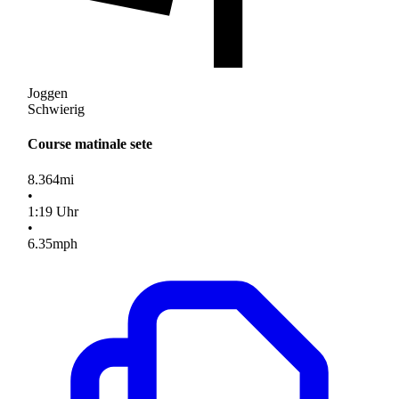
Joggen
Schwierig
Course matinale sete
8.364
mi
•
1
:
19
Uhr
•
6.35
mph