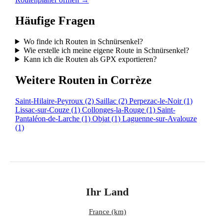
Häufige Fragen
Wo finde ich Routen in Schnürsenkel?
Wie erstelle ich meine eigene Route in Schnürsenkel?
Kann ich die Routen als GPX exportieren?
Weitere Routen in Corrèze
Saint-Hilaire-Peyroux
(2)
Saillac
(2)
Perpezac-le-Noir
(1)
Lissac-sur-Couze
(1)
Collonges-la-Rouge
(1)
Saint-
Pantaléon-de-Larche
(1)
Objat
(1)
Laguenne-sur-Avalouze
(1)
Ihr Land
France (km)