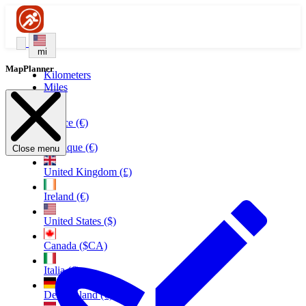
mi
MapPlanner
Kilometers
Miles
France (€)
Belgique (€)
Close menu
United Kingdom (£)
Ireland (€)
United States ($)
Canada ($CA)
Italia (€)
Deutschland (€)