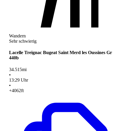
Wandern
Sehr schwierig
Lacelle Treignac Bugeat Saint Merd les Oussines Gr
440b
34.515
mi
•
13
:
29
Uhr
•
+4062
ft