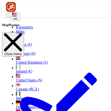
mi
MapPlanner
Kilometers
Miles
France (€)
Belgique (€)
Close menu
United Kingdom (£)
Ireland (€)
United States ($)
Canada ($CA)
Italia (€)
Deutschland (€)