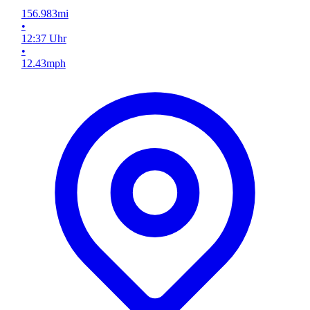
156.983
mi
•
12
:
37
Uhr
•
12.43
mph