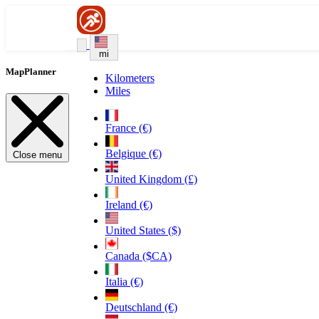
mi
MapPlanner
Kilometers
Miles
France (€)
Belgique (€)
Close menu
United Kingdom (£)
Ireland (€)
United States ($)
Canada ($CA)
Italia (€)
Deutschland (€)