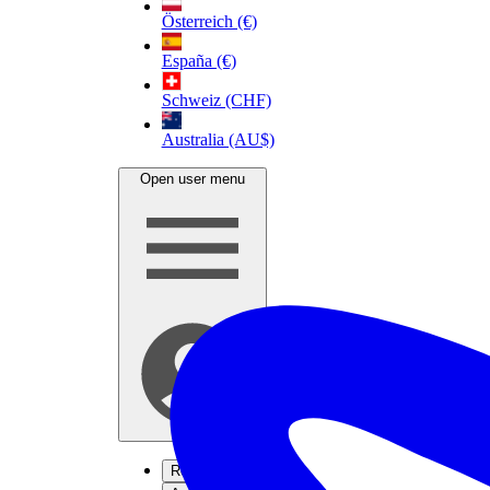
Österreich (€)
España (€)
Schweiz (CHF)
Australia (AU$)
Open user menu
Registrieren