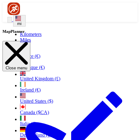
mi
MapPlanner
Kilometers
Miles
France (€)
Belgique (€)
Close menu
United Kingdom (£)
Ireland (€)
United States ($)
Canada ($CA)
Italia (€)
Deutschland (€)