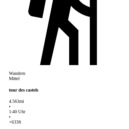
Wandern
Mittel
tour des castels
4.563
mi
•
1
:
40
Uhr
•
+633
ft