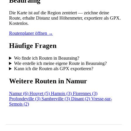
Beauraing
Die Karte ist auf die Region zentriert — zeichne deine
Route, erhalte Distanz und Höhenmeter, exportiere als GPX.
Kostenlos.
Routenplaner öffnen →
Häufige Fragen
Wo finde ich Routen in Beauraing?
Wie erstelle ich meine eigene Route in Beauraing?
Kann ich die Routen als GPX exportieren?
Weitere Routen in Namur
Namur
(6)
Houyet
(5)
Hamois
(3)
Florennes
(3)
Profondeville
(3)
Sambreville
(3)
Dinant
(2)
Vresse-sur-
Semois
(2)