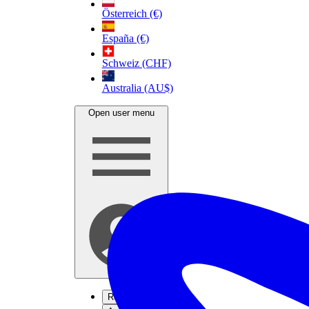
Österreich (€)
España (€)
Schweiz (CHF)
Australia (AU$)
Open user menu
Registrieren