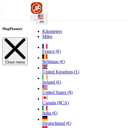
mi
MapPlanner
Kilometers
Miles
France (€)
Belgique (€)
Close menu
United Kingdom (£)
Ireland (€)
United States ($)
Canada ($CA)
Italia (€)
Deutschland (€)