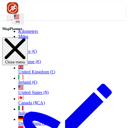
mi
MapPlanner
Kilometers
Miles
France (€)
Belgique (€)
Close menu
United Kingdom (£)
Ireland (€)
United States ($)
Canada ($CA)
Italia (€)
Deutschland (€)