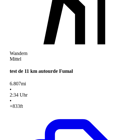
Wandern
Mittel
test de 11 km autourde Fumal
6.807
mi
•
2
:
34
Uhr
•
+833
ft