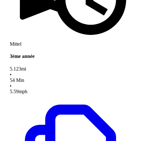
Mittel
3ème année
5.123
mi
•
54
Min
•
5.59
mph