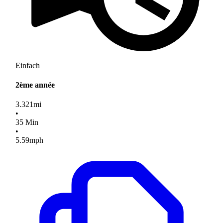
Einfach
2ème année
3.321
mi
•
35
Min
•
5.59
mph