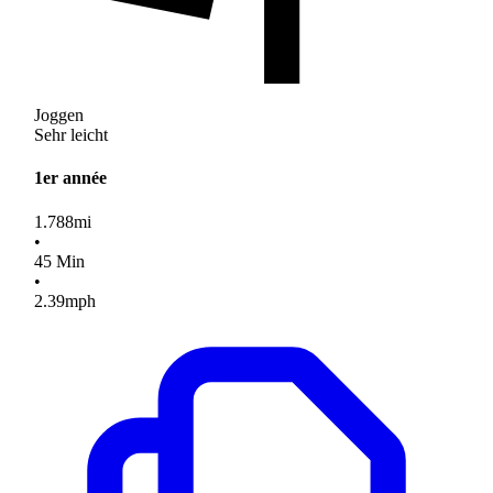
Joggen
Sehr leicht
1er année
1.788
mi
•
45
Min
•
2.39
mph