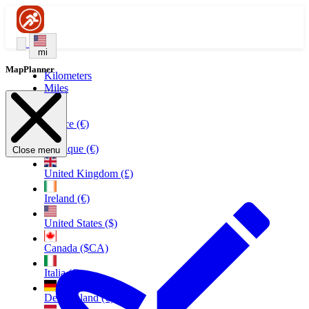
mi
MapPlanner
Kilometers
Miles
France (€)
Belgique (€)
Close menu
United Kingdom (£)
Ireland (€)
United States ($)
Canada ($CA)
Italia (€)
Deutschland (€)