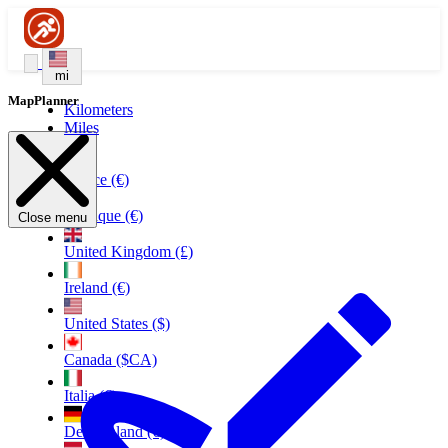
mi
MapPlanner
Kilometers
Miles
France (€)
Belgique (€)
Close menu
United Kingdom (£)
Ireland (€)
United States ($)
Canada ($CA)
Italia (€)
Deutschland (€)