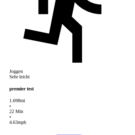
Joggen
Sehr leicht
premier test
1.698
mi
•
22
Min
•
4.63
mph