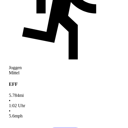
Joggen
Mittel
EFF
5.784
mi
•
1
:
02
Uhr
•
5.6
mph