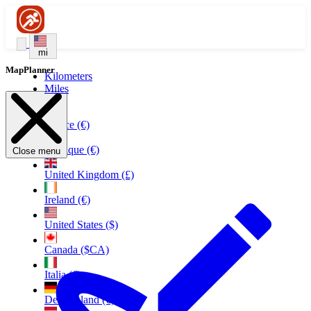
mi
MapPlanner
Kilometers
Miles
France (€)
Belgique (€)
Close menu
United Kingdom (£)
Ireland (€)
United States ($)
Canada ($CA)
Italia (€)
Deutschland (€)