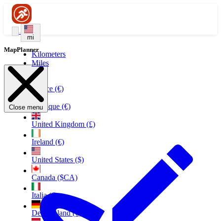
mi
MapPlanner
Kilometers
Miles
France (€)
Belgique (€)
Close menu
United Kingdom (£)
Ireland (€)
United States ($)
Canada ($CA)
Italia (€)
Deutschland (€)