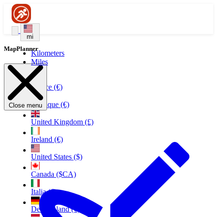
mi
MapPlanner
Kilometers
Miles
France (€)
Belgique (€)
Close menu
United Kingdom (£)
Ireland (€)
United States ($)
Canada ($CA)
Italia (€)
Deutschland (€)