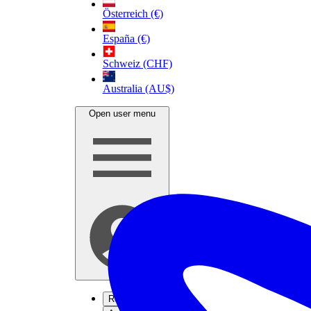
Österreich (€)
España (€)
Schweiz (CHF)
Australia (AU$)
Open user menu
Registrieren