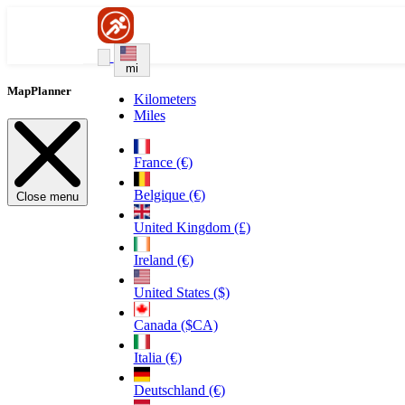
mi
MapPlanner
Kilometers
Miles
France (€)
Belgique (€)
Close menu
United Kingdom (£)
Ireland (€)
United States ($)
Canada ($CA)
Italia (€)
Deutschland (€)