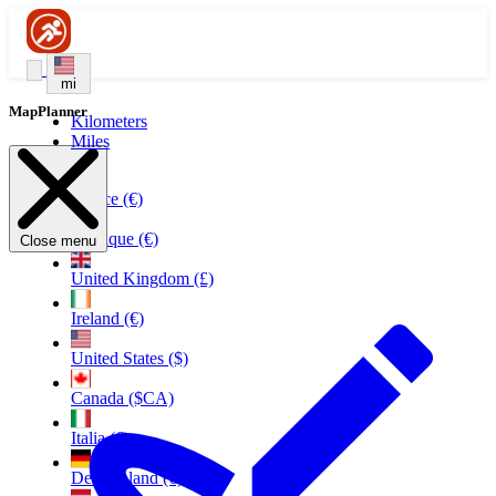
mi
MapPlanner
Kilometers
Miles
France (€)
Belgique (€)
Close menu
United Kingdom (£)
Ireland (€)
United States ($)
Canada ($CA)
Italia (€)
Deutschland (€)