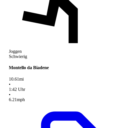
Joggen
Schwierig
Montello da Biadene
10.61
mi
•
1
:
42
Uhr
•
6.21
mph