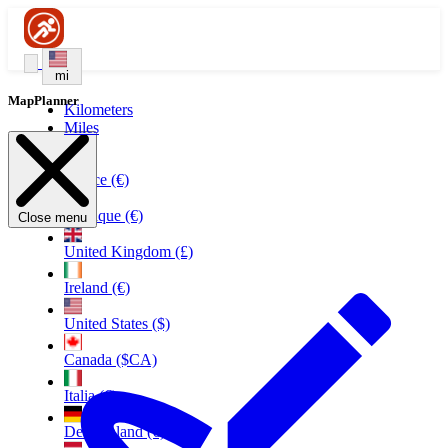
mi
MapPlanner
Kilometers
Miles
France (€)
Belgique (€)
Close menu
United Kingdom (£)
Ireland (€)
United States ($)
Canada ($CA)
Italia (€)
Deutschland (€)