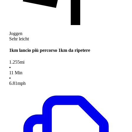
Joggen
Sehr leicht
1km lancio più percorso 1km da ripetere
1.255
mi
•
11
Min
•
6.81
mph