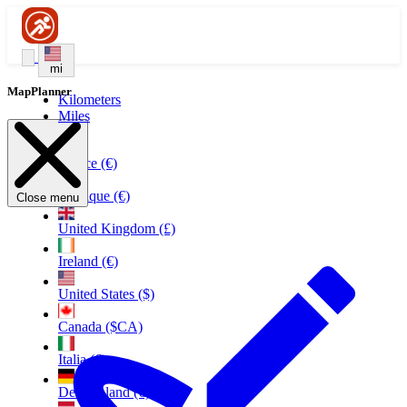
mi
MapPlanner
Kilometers
Miles
France (€)
Belgique (€)
Close menu
United Kingdom (£)
Ireland (€)
United States ($)
Canada ($CA)
Italia (€)
Deutschland (€)