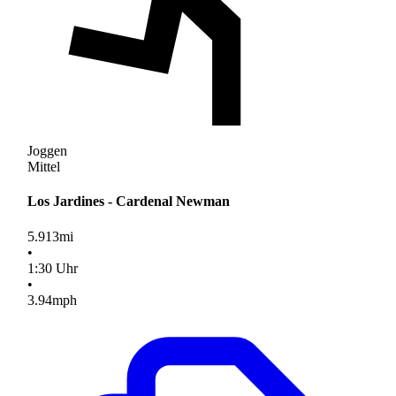
Joggen
Mittel
Los Jardines - Cardenal Newman
5.913
mi
•
1
:
30
Uhr
•
3.94
mph