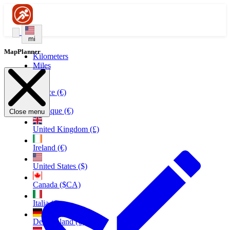
mi
MapPlanner
Kilometers
Miles
France (€)
Belgique (€)
Close menu
United Kingdom (£)
Ireland (€)
United States ($)
Canada ($CA)
Italia (€)
Deutschland (€)