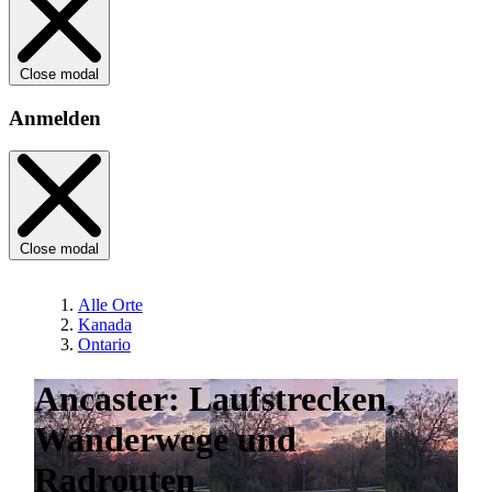
Close modal
Anmelden
Close modal
Alle Orte
Kanada
Ontario
Ancaster: Laufstrecken,
Wanderwege und
Radrouten