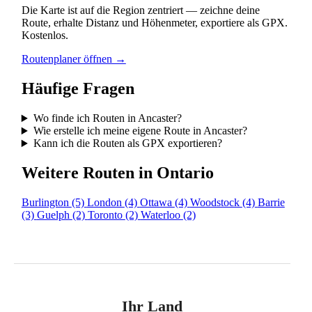
Die Karte ist auf die Region zentriert — zeichne deine
Route, erhalte Distanz und Höhenmeter, exportiere als GPX.
Kostenlos.
Routenplaner öffnen →
Häufige Fragen
Wo finde ich Routen in Ancaster?
Wie erstelle ich meine eigene Route in Ancaster?
Kann ich die Routen als GPX exportieren?
Weitere Routen in Ontario
Burlington
(5)
London
(4)
Ottawa
(4)
Woodstock
(4)
Barrie
(3)
Guelph
(2)
Toronto
(2)
Waterloo
(2)
Ihr Land