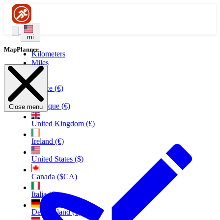
mi
MapPlanner
Kilometers
Miles
France (€)
Belgique (€)
Close menu
United Kingdom (£)
Ireland (€)
United States ($)
Canada ($CA)
Italia (€)
Deutschland (€)