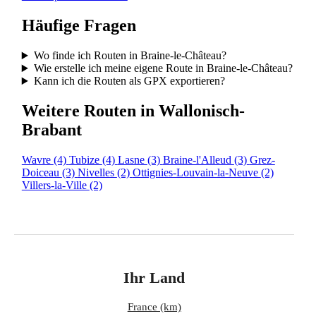
Häufige Fragen
Wo finde ich Routen in Braine-le-Château?
Wie erstelle ich meine eigene Route in Braine-le-Château?
Kann ich die Routen als GPX exportieren?
Weitere Routen in Wallonisch-
Brabant
Wavre
(4)
Tubize
(4)
Lasne
(3)
Braine-l'Alleud
(3)
Grez-
Doiceau
(3)
Nivelles
(2)
Ottignies-Louvain-la-Neuve
(2)
Villers-la-Ville
(2)
Ihr Land
France (km)