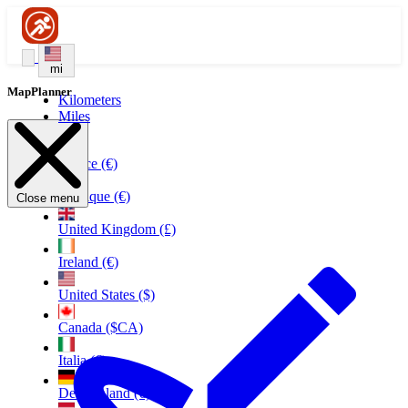
mi
MapPlanner
Kilometers
Miles
France (€)
Belgique (€)
Close menu
United Kingdom (£)
Ireland (€)
United States ($)
Canada ($CA)
Italia (€)
Deutschland (€)