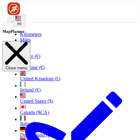
mi
MapPlanner
Kilometers
Miles
France (€)
Belgique (€)
Close menu
United Kingdom (£)
Ireland (€)
United States ($)
Canada ($CA)
Italia (€)
Deutschland (€)