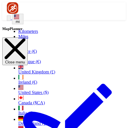
mi
MapPlanner
Kilometers
Miles
France (€)
Belgique (€)
Close menu
United Kingdom (£)
Ireland (€)
United States ($)
Canada ($CA)
Italia (€)
Deutschland (€)