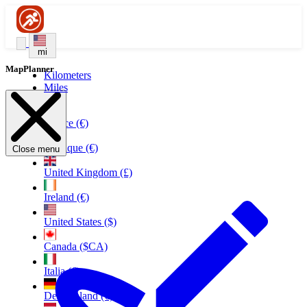
mi
MapPlanner
Kilometers
Miles
France (€)
Belgique (€)
Close menu
United Kingdom (£)
Ireland (€)
United States ($)
Canada ($CA)
Italia (€)
Deutschland (€)