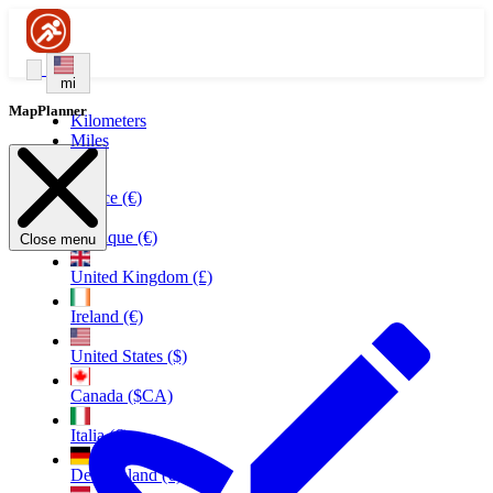
mi
MapPlanner
Kilometers
Miles
France (€)
Belgique (€)
Close menu
United Kingdom (£)
Ireland (€)
United States ($)
Canada ($CA)
Italia (€)
Deutschland (€)