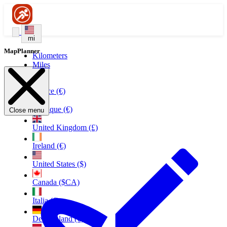
mi
MapPlanner
Kilometers
Miles
France (€)
Belgique (€)
Close menu
United Kingdom (£)
Ireland (€)
United States ($)
Canada ($CA)
Italia (€)
Deutschland (€)