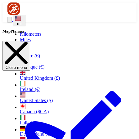
mi
MapPlanner
Kilometers
Miles
France (€)
Belgique (€)
Close menu
United Kingdom (£)
Ireland (€)
United States ($)
Canada ($CA)
Italia (€)
Deutschland (€)