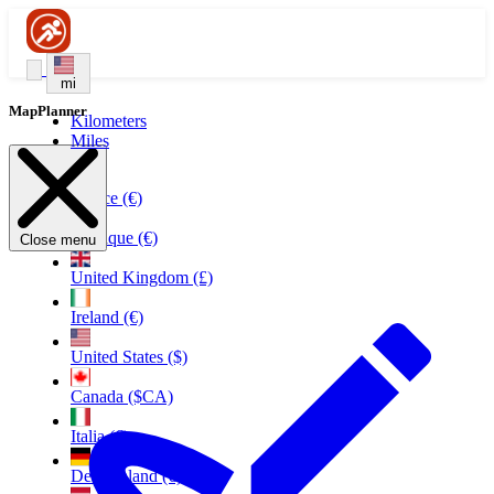
mi
MapPlanner
Kilometers
Miles
France (€)
Belgique (€)
Close menu
United Kingdom (£)
Ireland (€)
United States ($)
Canada ($CA)
Italia (€)
Deutschland (€)