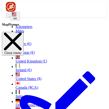
mi
MapPlanner
Kilometers
Miles
France (€)
Belgique (€)
Close menu
United Kingdom (£)
Ireland (€)
United States ($)
Canada ($CA)
Italia (€)
Deutschland (€)